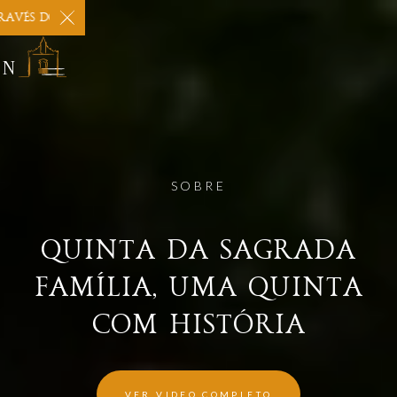
VÉS DO NOSSO SITE PARA PREÇOS MAIS BARATOS! ESTAMOS ABER
EN
SOBRE
QUINTA DA SAGRADA
FAMÍLIA, UMA QUINTA
COM HISTÓRIA
VER VIDEO COMPLETO